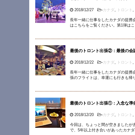
2018/12/27
-
カナダ
,
トロント
,
長年一緒に仕事をしたカナダの提携
はこちらをご覧ください。第1弾はこ
最後のトロント出張②：最後の会
2018/12/22
-
カナダ
,
トロント
,
長年一緒に仕事をしたカナダの提携
張のフライトは、幸運にも行きも帰
最後のトロント出張①：入念な準
2018/12/20
-
カナダ
,
トロント
,
今回は、ちょっと間が空きましたが
で、5年以上付き合いがあったカナダ