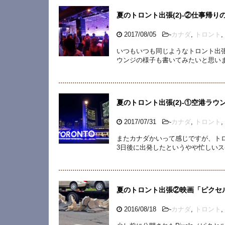
夏のトロント出張(2)-②仕事帰
2017/08/05
-
カナダ
,
トロント
,
いつもいつも同じようなトロント出
ウンジの様子も書いてみたいと思いま
夏のトロント出張(2)-①空港ラ
2017/07/31
-
カナダ
,
トロント
,
またカナダかいって感じですが、ト
3日後に出発したというやや忙しいス
夏のトロント出張②映画「ピクセ
2016/08/18
-
カナダ
,
トロント
,