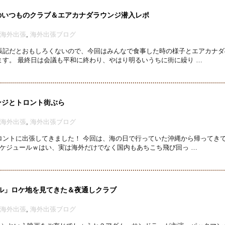
りのいつものクラブ＆エアカナダラウンジ潜入レポ
海外出張
,
海外出張ブログ
張記だとおもしろくないので、今回はみんなで食事した時の様子とエアカナダ
す。 最終日は会議も平和に終わり、やはり明るいうちに街に繰り …
ウンジとトロント街ぶら
海外出張
,
海外出張ブログ
ロントに出張してきました！ 今回は、海の日で行っていた沖縄から帰ってき
ケジュールｗはい、実は海外だけでなく国内もあちこち飛び回っ …
ル」ロケ地を見てきた＆夜通しクラブ
海外出張
,
海外出張ブログ