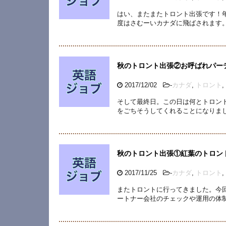
はい、またまたトロント出張です！
度はさむーいカナダに飛ばされます。
秋のトロント出張②お呼ばれパー
2017/12/02
-
カナダ
,
トロント
,
そして最終日。この日は何とトロン
をごちそうしてくれることになりまし
秋のトロント出張①紅葉のトロン
2017/11/25
-
カナダ
,
トロント
,
またトロントに行ってきました。今
ートナー会社のチェックや運用の体制