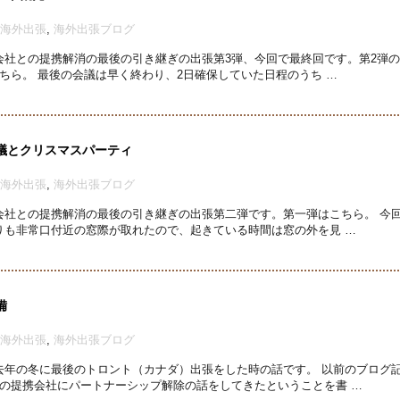
海外出張
,
海外出張ブログ
会社との提携解消の最後の引き継ぎの出張第3弾、今回で最終回です。第2弾
ちら。 最後の会議は早く終わり、2日確保していた日程のうち …
議とクリスマスパーティ
海外出張
,
海外出張ブログ
会社との提携解消の最後の引き継ぎの出張第二弾です。第一弾はこちら。 今
りも非常口付近の窓際が取れたので、起きている時間は窓の外を見 …
備
海外出張
,
海外出張ブログ
去年の冬に最後のトロント（カナダ）出張をした時の話です。 以前のブログ
の提携会社にパートナーシップ解除の話をしてきたということを書 …