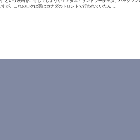
クセル）という映画をご存じでしょうか？アダム・サンドラーが主演、パックマン
ですが、これのロケは実はカナダのトロントで行われていたん …