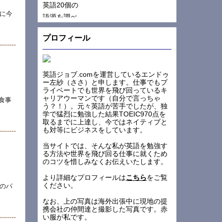
に今
プロフィール
英語ジョブ.comを運営しているエンドゥ
ー左紗（ささ）と申します。仕事でもプ
ライベートでも世界を飛び回っているキ
ャリアウーマンです（自分で言っちゃ
食事
う？！）。元々英語が苦手でしたが、独
学で猛烈に勉強した結果TOEIC970点を
取るまでに上達し、今ではネイティブと
も対等にビジネスをしています。
当サイトでは、そんな私が英語を勉強す
る方法や世界を飛び回る仕事に就くため
のコツを惜しみなくお伝えいたします。
より詳細なプロフィールは
こちら
をご覧
ください。
のパ
なお、上の写真は海外出張中に現地の提
携会社の仲間達と撮影した写真です。赤
い服が私です。