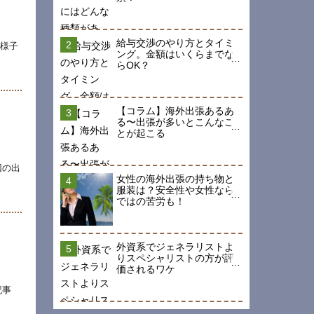
給与交渉のやり方とタイミ
の様子
ング。金額はいくらまでな
らOK？
【コラム】海外出張あるあ
る〜出張が多いとこんなこ
とが起こる
回の出
女性の海外出張の持ち物と
服装は？安全性や女性なら
ではの苦労も！
外資系でジェネラリストよ
りスペシャリストの方が評
価されるワケ
記事