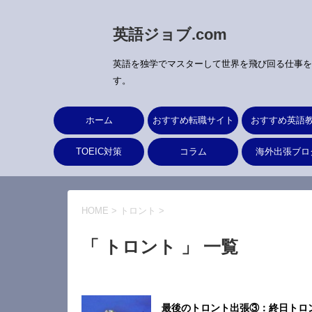
英語ジョブ.com
英語を独学でマスターして世界を飛び回る仕事を
す。
ホーム
おすすめ転職サイト
おすすめ英語
TOEIC対策
コラム
海外出張ブロ
HOME
>
トロント
>
「 トロント 」 一覧
最後のトロント出張③：終日トロ