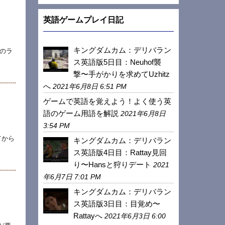
英語ゲームプレイ日記
キングダムカム：デリバラン
のラ
ス英語版5日目：Neuhof襲
撃〜手がかりを求めてUzhitz
へ
2021年6月8日 6:51 PM
ゲームで英語を覚えよう！よく使う英
語のゲーム用語を解説
2021年6月8日
3:54 PM
てから
キングダムカム：デリバラン
ス英語版4日目：Rattay見回
り〜Hansと狩りデート
2021
年6月7日 7:01 PM
キングダムカム：デリバラン
ス英語版3日目：目覚め〜
Rattayへ
2021年6月3日 6:00