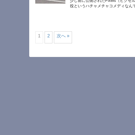
少し前に公開されたPixels（ピ
役というハチャメチャコメディなん
1
2
次へ »