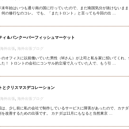
年末年始はいつも通り南の国に行っていたので、まだ南国気分が抜けないまま
何の修行なのコレ。 でも、「またトロント」と言っても今回の出 …
ティ＆バンクーバーフィッシュマーケット
海外出張
,
海外出張ブログ
トのオフィスに以前働いていた男性（Mさん）が上司と私を家に招いてくれ、
た！ トロントの会社にコンサル的立場で入っていた人で、もう引 …
トとクリスマスデコレーション
海外出張
,
海外出張ブログ
回は、少し前に私の会社で制作しているサービスに障害があったので、カナダ
を改善するための出張です。 カナダは11月にもなると当然東京 …