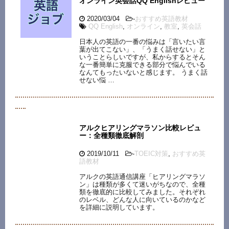
オンライン英会話QQ Englishレビュー
2020/03/04
-
おすすめ英語教材
QQ English
,
オンライン
,
教室
,
英会話
日本人の英語の一番の悩みは「言いたい言
葉が出てこない」、「うまく話せない」と
いうことらしいですが、私からするとそん
な一番簡単に克服できる部分で悩んでいる
なんてもったいないと感じます。 うまく話
せない悩 …
アルクヒアリングマラソン比較レビュ
ー：全種類徹底解剖
2019/10/11
-
TOEIC対策
,
おすすめ英
語教材
アルクの英語通信講座「ヒアリングマラソ
ン」は種類が多くて迷いがちなので、全種
類を徹底的に比較してみました。それぞれ
のレベル、どんな人に向いているのかなど
を詳細に説明しています。