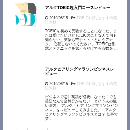
アルクTOEIC超入門コースレビュー
2019/08/15
-
TOEIC対策
,
おすすめ英
語教材
TOEICを初めて受験することになった、ま
たは受けたいけどTOEICのことなんて何も
知らないし英語も苦手・・・というアナ
タ。 心配しないでください。 TOEICは形
式とテクニックを覚えるだけでも点数を …
アルクヒアリングマラソンビジネスレ
ビュー
2019/06/15
-
TOEIC対策
,
おすすめ英
語教材
ビジネスで急に英語が必要になった！でも
英語なんて全然分からない！という人の強
い味方。 アルク「ヒアリングマラソンビジ
ネス」をレビューしてみました。 アルク
ヒアリングマラソンビジネスとは？ 仕事で
英 …