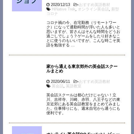
2020/12/13
-
おすすめ英語教材
HiNative Trek
,
オンライン英会話
,
新型
コロナ
コロナ禍の今、在宅勤務（リモートワー
ク）になって通勤時間が浮いた人も多いと
思いますが、皆さんはそんな時間をどうお
過ごしでしょう？ゲームをしたり好きなこ
とに使うのもいいですが、こんな時こそ英
語を勉強する …
家から通える東京郊外の英会話スクー
ルまとめ
2020/06/11
-
おすすめ英語教材
英会話
,
英語教室
英会話スクールは都心だけじゃない！立
川、吉祥寺、川崎、赤羽、八王子などの東
京近郊にある英会話教室をまとめてみまし
た。仕事帰りにも、週末自宅から通うにも
便利です。