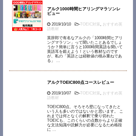
アルク1000時間ヒアリングマラソンレ
ビュー
2019/10/10
-
TOEIC対策
,
おすすめ英
語教材
英辞郎で有名なアルクの「1000時間ヒアリ
ングマラソン」って聞いたことあるでしょ
うか？簡単に言うと1000時間英語を聞いて
英語耳を鍛えよう！という教材なのです
が、私の「英語とは経験値の積み重ねであ
る」 …
アルクTOEIC800点コースレビュー
2019/10/07
-
TOEIC対策
,
おすすめ英
語教材
TOEIC800点、そろそろ壁になってきたと
いう人も多いのではないかと思います。 こ
れまでは何となくの解釈で乗り切れた
TOEICも、このくらいの点数からより正確
な文法知識や読解力が必要になるため格段
に …