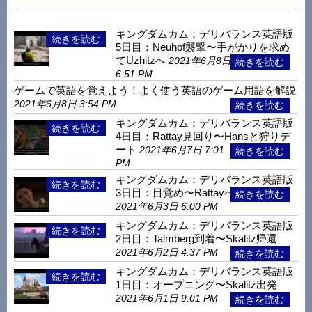
キングダムカム：デリバランス英語版
5日目：Neuhof襲撃〜手がかりを求め
てUzhitzへ
2021年6月8日
6:51 PM
ゲームで英語を覚えよう！よく使う英語のゲーム用語を解説
2021年6月8日 3:54 PM
キングダムカム：デリバランス英語版
4日目：Rattay見回り〜Hansと狩りデ
ート
2021年6月7日 7:01
PM
キングダムカム：デリバランス英語版
3日目：目覚め〜Rattayへ
2021年6月3日 6:00 PM
キングダムカム：デリバランス英語版
2日目：Talmberg到着〜Skalitz帰還
2021年6月2日 4:37 PM
キングダムカム：デリバランス英語版
1日目：オープニング〜Skalitz出発
2021年6月1日 9:01 PM