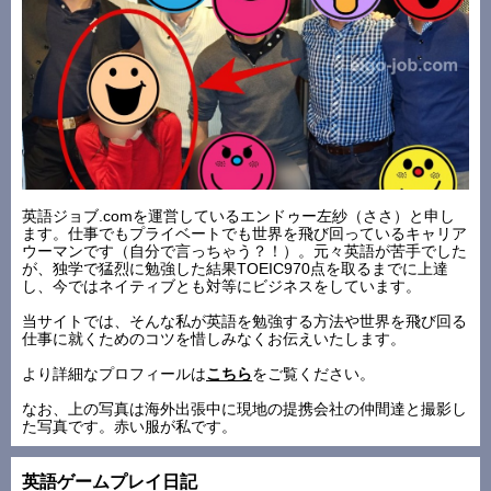
英語ジョブ.comを運営しているエンドゥー左紗（ささ）と申し
ます。仕事でもプライベートでも世界を飛び回っているキャリア
ウーマンです（自分で言っちゃう？！）。元々英語が苦手でした
が、独学で猛烈に勉強した結果TOEIC970点を取るまでに上達
し、今ではネイティブとも対等にビジネスをしています。
当サイトでは、そんな私が英語を勉強する方法や世界を飛び回る
仕事に就くためのコツを惜しみなくお伝えいたします。
より詳細なプロフィールは
こちら
をご覧ください。
なお、上の写真は海外出張中に現地の提携会社の仲間達と撮影し
た写真です。赤い服が私です。
英語ゲームプレイ日記