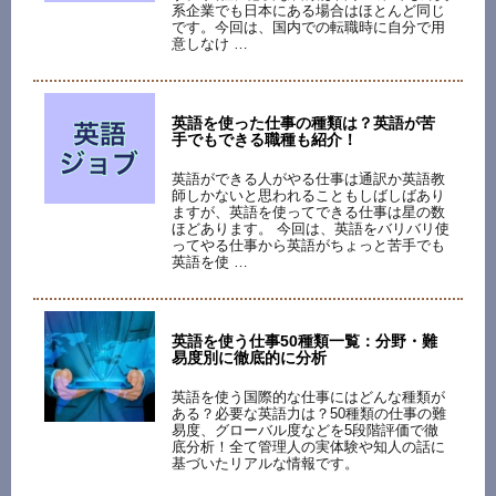
系企業でも日本にある場合はほとんど同じ
です。今回は、国内での転職時に自分で用
意しなけ …
英語を使った仕事の種類は？英語が苦
手でもできる職種も紹介！
英語ができる人がやる仕事は通訳か英語教
師しかないと思われることもしばしばあり
ますが、英語を使ってできる仕事は星の数
ほどあります。 今回は、英語をバリバリ使
ってやる仕事から英語がちょっと苦手でも
英語を使 …
英語を使う仕事50種類一覧：分野・難
易度別に徹底的に分析
英語を使う国際的な仕事にはどんな種類が
ある？必要な英語力は？50種類の仕事の難
易度、グローバル度などを5段階評価で徹
底分析！全て管理人の実体験や知人の話に
基づいたリアルな情報です。