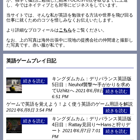
し、今ではネイティブとも対等にビジネスをしています。
当サイトでは、そんな私が英語を勉強する方法や世界を飛び回る
仕事に就くためのコツを惜しみなくお伝えいたします。
より詳細なプロフィールは
こちら
をご覧ください。
なお、上の写真は海外出張中に現地の提携会社の仲間達と撮影し
た写真です。赤い服が私です。
英語ゲームプレイ日記
キングダムカム：デリバランス英語版
5日目：Neuhof襲撃〜手がかりを求め
てUzhitzへ
2021年6月8日
6:51 PM
ゲームで英語を覚えよう！よく使う英語のゲーム用語を解説
2021年6月8日 3:54 PM
キングダムカム：デリバランス英語版
4日目：Rattay見回り〜Hansと狩りデ
ート
2021年6月7日 7:01
PM