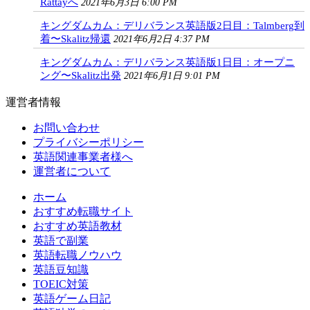
Rattayへ
2021年6月3日 6:00 PM
キングダムカム：デリバランス英語版2日目：Talmberg到
着〜Skalitz帰還
2021年6月2日 4:37 PM
キングダムカム：デリバランス英語版1日目：オープニ
ング〜Skalitz出発
2021年6月1日 9:01 PM
運営者情報
お問い合わせ
プライバシーポリシー
英語関連事業者様へ
運営者について
ホーム
おすすめ転職サイト
おすすめ英語教材
英語で副業
英語転職ノウハウ
英語豆知識
TOEIC対策
英語ゲーム日記