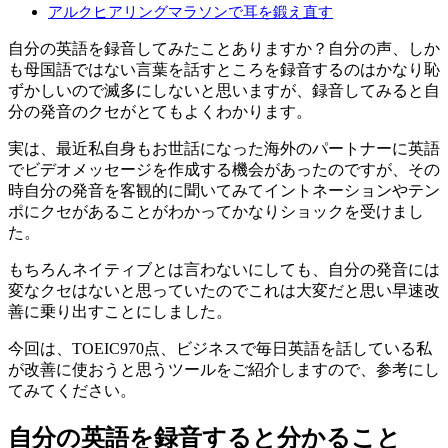
アルクヒアリングマラソンで耳を鍛え直す
自分の英語を録音してみたことありますか？自分の声、しか
も母国語ではない言葉を話すところを録音するのはかなり恥
ずかしいので滅多にしないと思いますが、録音してみると自
分の発音のクセがとてもよくわかります。
実は、最近私自身もお世話になった海外のパートナーに英語
でビデオメッセージを作成する機会があったのですが、その
時自分の発音を客観的に聞いてみてイントネーションやテン
ポにクセがあることがわかってかなりショックを受けまし
た。
もちろんネイティブとは言わないにしても、自分の発音には
変なクセはないと思っていたのでこれは大変だと思い早速改
善に乗り出すことにしました。
今回は、TOEIC970点、ビジネスで毎日英語を話している私
が改善に使おうと思うツールをご紹介しますので、参考にし
てみてください。
自分の英語を録音すると分かること