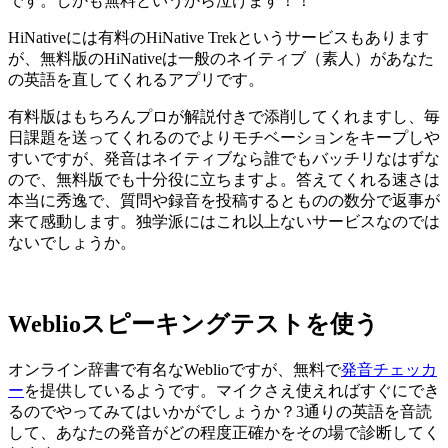
です。しかも無料というから泣けます！！
HiNativeには有料のHiNative Trekというサービスもあります
が、無料版のHiNativeは一般のネイティブ（素人）があなた
の英語を直してくれるアプリです。
有料版はもちろんプロが解説付きで添削してくれますし、毎
日課題を送ってくれるのでよりモチベーションをキープしや
すいですが、発音はネイティブなら誰でもバッチリなはずな
ので、無料版でも十分役に立ちますよ。答えてくれる速さは
本当に秀逸で、質問や録音を投稿するとものの数分で返事が
来て感動します。独学派にはこれ以上ないサービスなのでは
ないでしょうか。
Weblioスピーキングテストを使う
オンライン辞書で有名なWeblioですが、無料で
発音チェッカ
ー
を提供しているようです。マイクさえ使えればすぐにでき
るのでやってみてはいかがでしょうか？3通りの英語を音読
して、あなたの発音がどの程度正確かをその場で診断してく