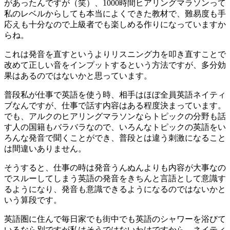
があったんですが（笑）、1000時間ヒアリングマラソンって
私のレベルからしても本当によくできた教材で、難易度も手
応えも十分なので上級者でも楽しめる作りになっていますか
らね。
これは発音を直すというよりリスニング力を叩き直すことで
改めて正しい音をインプットするという方法ですが、多分効
果はあるのではないかと思っています。
普段私が仕事で英語を使う時、相手はほぼ全員英語ネイティ
ブなんですが、仕事で話す内容はある程度決まっています。
でも、アルクのヒアリングマラソンならトピックの分野も話
す人の国籍もバラバラなので、いろんなトピックの英語をい
ろんな発音で聞くことができ、普段とは違う刺激になること
は間違いありません。
そうすると、仕事の時は発音うんぬんよりも内容が大事なの
でスルーしてしまう英語の発音をきちんと言語として意識す
るようになり、発音も意識できるようになるのではないかと
いう算段です。
英語圏に住んで毎日家でも街中でも英語のシャワーを浴びて
いるなら別ですが私はそうではないわけですから、ネイティ