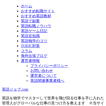
ホーム
おすすめ転職サイト
おすすめ英語教材
英語で副業
英語転職ノウハウ
英語ゲーム日記
英語豆知識
英語独学のコツ
TOEIC対策
コラム
海外出張ブログ
運営者情報
プライバシーポリシー
お問い合わせ
運営者について
英語関連事業者様へ
英語ジョブ.com
英語を独学でマスターして世界を飛び回る仕事を手に入れた
管理人がグローバルな仕事の見つけ方を教えます ※当サイ