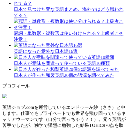
日本で見つけた変な英語まとめ。海外ではどう思われ
てる？
冠詞・単数形・複数形は使い分けられる？上級者こそ
注意！
英語になった意外な日本語16選
日本人が意味を間違って使っている英語10種類
日本人が作った和製英語20個の語源を調べてみた
プロフィール
英語ジョブ.comを運営しているエンドゥー左紗（ささ）と申
します。仕事でもプライベートでも世界を飛び回っているキ
ャリアウーマンです（自分で言っちゃう？！）。元々英語が
苦手でしたが、独学で猛烈に勉強した結果TOEIC970点を取