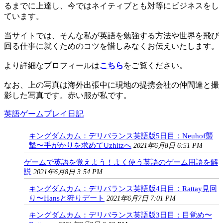
るまでに上達し、今ではネイティブとも対等にビジネスをし
ています。
当サイトでは、そんな私が英語を勉強する方法や世界を飛び
回る仕事に就くためのコツを惜しみなくお伝えいたします。
より詳細なプロフィールは
こちら
をご覧ください。
なお、上の写真は海外出張中に現地の提携会社の仲間達と撮
影した写真です。赤い服が私です。
英語ゲームプレイ日記
キングダムカム：デリバランス英語版5日目：Neuhof襲
撃〜手がかりを求めてUzhitzへ
2021年6月8日 6:51 PM
ゲームで英語を覚えよう！よく使う英語のゲーム用語を解
説
2021年6月8日 3:54 PM
キングダムカム：デリバランス英語版4日目：Rattay見回
り〜Hansと狩りデート
2021年6月7日 7:01 PM
キングダムカム：デリバランス英語版3日目：目覚め〜