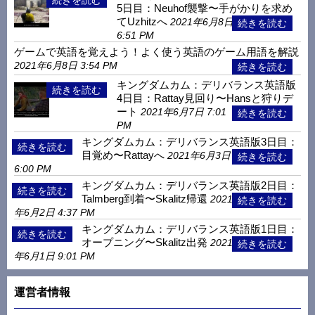
5日目：Neuhof襲撃〜手がかりを求め
てUzhitzへ
2021年6月8日
6:51 PM
ゲームで英語を覚えよう！よく使う英語のゲーム用語を解説
2021年6月8日 3:54 PM
キングダムカム：デリバランス英語版
4日目：Rattay見回り〜Hansと狩りデ
ート
2021年6月7日 7:01
PM
キングダムカム：デリバランス英語版3日目：
目覚め〜Rattayへ
2021年6月3日
6:00 PM
キングダムカム：デリバランス英語版2日目：
Talmberg到着〜Skalitz帰還
2021
年6月2日 4:37 PM
キングダムカム：デリバランス英語版1日目：
オープニング〜Skalitz出発
2021
年6月1日 9:01 PM
運営者情報