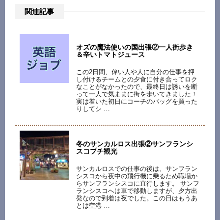
関連記事
オズの魔法使いの国出張②一人街歩き
＆辛いトマトジュース
この2日間、偉い人や人に自分の仕事を押
し付けるチームとの夕食に付き合ってロク
なことがなかったので、最終日は誘いを断
って一人で気ままに街を歩いてきました！
実は着いた初日にコーチのバッグを買った
りしてシ …
冬のサンカルロス出張②サンフランシ
スコプチ観光
サンカルロスでの仕事の後は、サンフラン
シスコから夜中の飛行機に乗るため職場か
らサンフランシスコに直行します。 サンフ
ランシスコへは車で移動しますが、夕方出
発なので到着は夜でした。この日はもうあ
とは空港 …