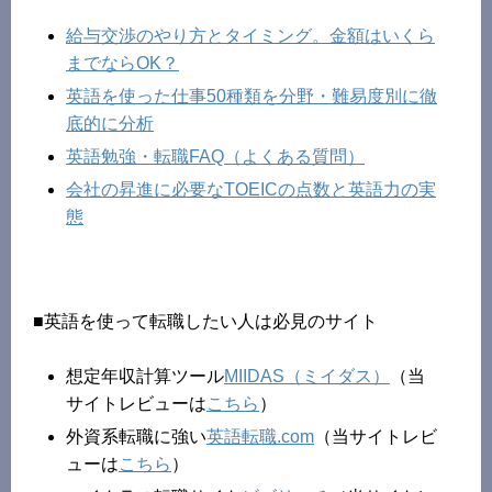
給与交渉のやり方とタイミング。金額はいくら
までならOK？
英語を使った仕事50種類を分野・難易度別に徹
底的に分析
英語勉強・転職FAQ（よくある質問）
会社の昇進に必要なTOEICの点数と英語力の実
態
■英語を使って転職したい人は必見のサイト
想定年収計算ツール
MIIDAS（ミイダス）
（当
サイトレビューは
こちら
）
外資系転職に強い
英語転職.com
（当サイトレビ
ューは
こちら
）