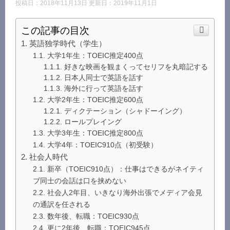
投稿日：2018年11月13日 更新日：
2019年11月1日
この記事の目次
英語独学時代（学生）
大学1年生：TOEIC推定400点
好きな映画を観まくってセリフを丸暗記する
日本人同士で英語を話す
海外に行って英語を話す
大学2年生：TOEIC推定600点
ディクテーション（シャドーイング）
ロールプレイング
大学3年生：TOEIC推定800点
大学4年：TOEIC910点（初受験）
社会人時代
新卒（TOEIC910点）：仕事はできるがネイティ
ブ同士の会話は口を挟めない
社会人2年目、いきなり海外出張でメディア会見
の通訳を任される
数年後、転職：TOEIC930点
更に2年後、転職：TOEIC945点