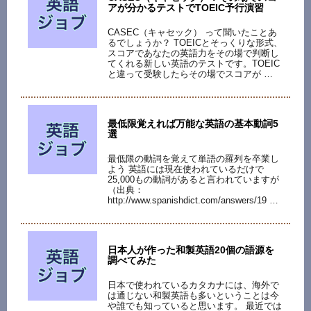
アが分かるテストでTOEIC予行演習
CASEC（キャセック） って聞いたことあ
るでしょうか？ TOEICとそっくりな形式、
スコアであなたの英語力をその場で判断し
てくれる新しい英語のテストです。TOEIC
と違って受験したらその場でスコアが …
最低限覚えれば万能な英語の基本動詞5
選
最低限の動詞を覚えて単語の羅列を卒業し
よう 英語には現在使われているだけで
25,000もの動詞があると言われていますが
（出典：
http://www.spanishdict.com/answers/19 …
日本人が作った和製英語20個の語源を
調べてみた
日本で使われているカタカナには、海外で
は通じない和製英語も多いということは今
や誰でも知っていると思います。 最近では