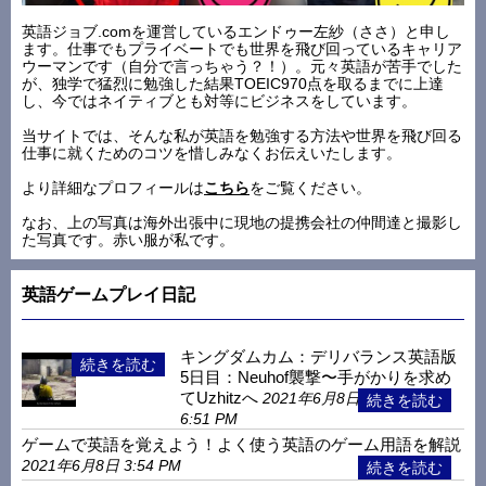
英語ジョブ.comを運営しているエンドゥー左紗（ささ）と申し
ます。仕事でもプライベートでも世界を飛び回っているキャリア
ウーマンです（自分で言っちゃう？！）。元々英語が苦手でした
が、独学で猛烈に勉強した結果TOEIC970点を取るまでに上達
し、今ではネイティブとも対等にビジネスをしています。
当サイトでは、そんな私が英語を勉強する方法や世界を飛び回る
仕事に就くためのコツを惜しみなくお伝えいたします。
より詳細なプロフィールは
こちら
をご覧ください。
なお、上の写真は海外出張中に現地の提携会社の仲間達と撮影し
た写真です。赤い服が私です。
英語ゲームプレイ日記
キングダムカム：デリバランス英語版
5日目：Neuhof襲撃〜手がかりを求め
てUzhitzへ
2021年6月8日
6:51 PM
ゲームで英語を覚えよう！よく使う英語のゲーム用語を解説
2021年6月8日 3:54 PM