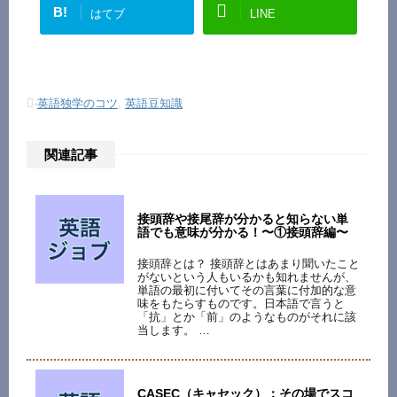
B!
はてブ
LINE
-
英語独学のコツ
,
英語豆知識
関連記事
接頭辞や接尾辞が分かると知らない単
語でも意味が分かる！〜①接頭辞編〜
接頭辞とは？ 接頭辞とはあまり聞いたこと
がないという人もいるかも知れませんが、
単語の最初に付いてその言葉に付加的な意
味をもたらすものです。日本語で言うと
「抗」とか「前」のようなものがそれに該
当します。 …
CASEC（キャセック）：その場でスコ