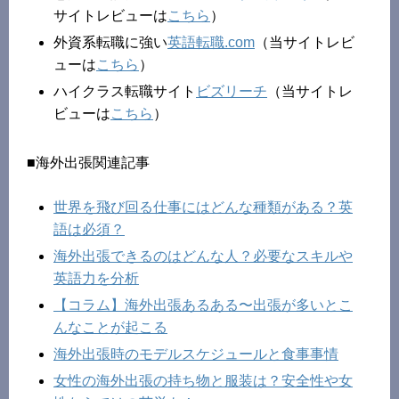
サイトレビューは
こちら
）
外資系転職に強い
英語転職.com
（当サイトレビ
ューは
こちら
）
ハイクラス転職サイト
ビズリーチ
（当サイトレ
ビューは
こちら
）
■海外出張関連記事
世界を飛び回る仕事にはどんな種類がある？英
語は必須？
海外出張できるのはどんな人？必要なスキルや
英語力を分析
【コラム】海外出張あるある〜出張が多いとこ
んなことが起こる
海外出張時のモデルスケジュールと食事事情
女性の海外出張の持ち物と服装は？安全性や女