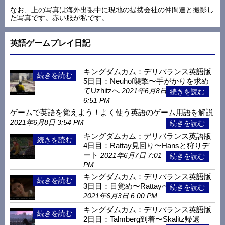
なお、上の写真は海外出張中に現地の提携会社の仲間達と撮影し
た写真です。赤い服が私です。
英語ゲームプレイ日記
キングダムカム：デリバランス英語版
5日目：Neuhof襲撃〜手がかりを求め
てUzhitzへ
2021年6月8日
6:51 PM
ゲームで英語を覚えよう！よく使う英語のゲーム用語を解説
2021年6月8日 3:54 PM
キングダムカム：デリバランス英語版
4日目：Rattay見回り〜Hansと狩りデ
ート
2021年6月7日 7:01
PM
キングダムカム：デリバランス英語版
3日目：目覚め〜Rattayへ
2021年6月3日 6:00 PM
キングダムカム：デリバランス英語版
2日目：Talmberg到着〜Skalitz帰還