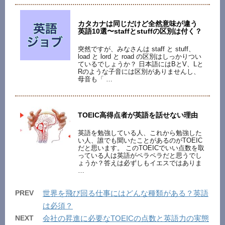
カタカナは同じだけど全然意味が違う
英語10選〜staffとstuffの区別は付く？
突然ですが、みなさんは staff と stuff、
load と lord と road の区別はしっかりつい
ているでしょうか？ 日本語にはBとV、Lと
Rのような子音には区別がありませんし、
母音も「 …
TOEIC高得点者が英語を話せない理由
英語を勉強している人、これから勉強した
い人、誰でも聞いたことがあるのがTOEIC
だと思います。 このTOEICでいい点数を取
っている人は英語がペラペラだと思うでし
ょうか？答えは必ずしもイエスではありま
…
PREV
世界を飛び回る仕事にはどんな種類がある？英語
は必須？
NEXT
会社の昇進に必要なTOEICの点数と英語力の実態