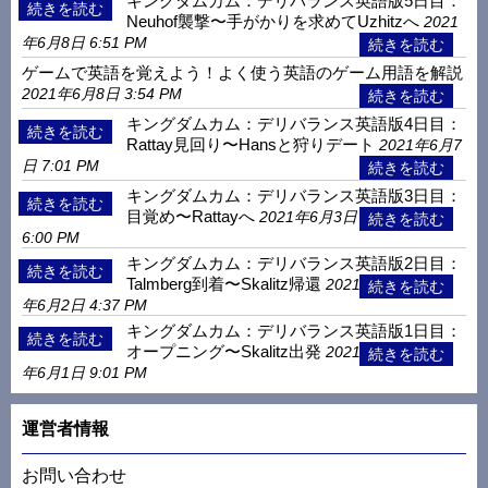
キングダムカム：デリバランス英語版5日目：
Neuhof襲撃〜手がかりを求めてUzhitzへ
2021
年6月8日 6:51 PM
ゲームで英語を覚えよう！よく使う英語のゲーム用語を解説
2021年6月8日 3:54 PM
キングダムカム：デリバランス英語版4日目：
Rattay見回り〜Hansと狩りデート
2021年6月7
日 7:01 PM
キングダムカム：デリバランス英語版3日目：
目覚め〜Rattayへ
2021年6月3日
6:00 PM
キングダムカム：デリバランス英語版2日目：
Talmberg到着〜Skalitz帰還
2021
年6月2日 4:37 PM
キングダムカム：デリバランス英語版1日目：
オープニング〜Skalitz出発
2021
年6月1日 9:01 PM
運営者情報
お問い合わせ