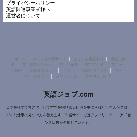
プライバシーポリシー
英語関連事業者様へ
運営者について
ホーム
おすすめ転職サイト
おすすめ英語教材
英語で副
業
英語転職ノウハウ
英語豆知識
TOEIC対策
英語ゲー
ム日記
英語独学のコツ
コラム
海外出張ブログ
プライ
バシーポリシー
お問い合わせ
運営者について
英語ジョブ.com
英語を独学でマスターして世界を飛び回る仕事を手に入れた管理人がグロー
バルな仕事の見つけ方を教えます ※当サイトではアフィリエイト、アドセ
ンス広告を使用しています。